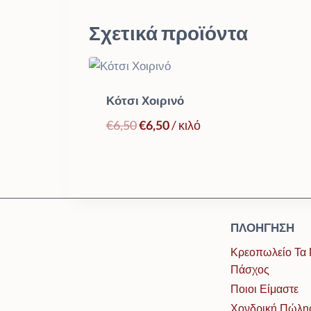
Σχετικά προϊόντα
Κότσι Χοιρινό
Original
Η
€
6,50
€
6,50
/ κιλό
price
τρέχουσα
was:
τιμή
€6,50.
είναι:
€6,50.
ΠΛΟΉΓΗΣΗ
Κρεοπωλείο Τα 
Πάσχος
Ποιοι Είμαστε
Χονδρική Πώλη