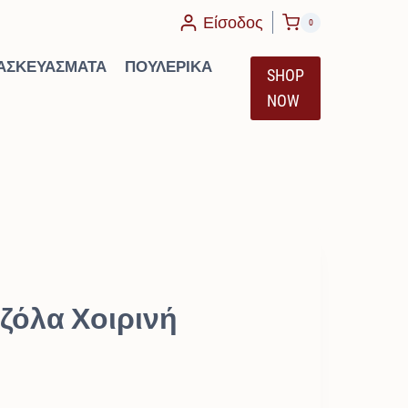
υσα
Χοιρινή
Είσοδος
0
quantity
ΑΣΚΕΥΆΣΜΑΤΑ
ΠΟΥΛΕΡΙΚΆ
SHOP
NOW
ζόλα Χοιρινή