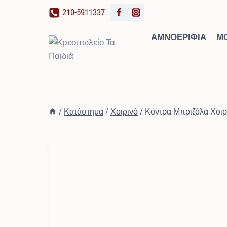
Skip
210-5911337
to
content
ΑΜΝΟΕΡΊΦΙΑ
Μ
/
Κατάστημα
/
Χοιρινό
/
Κόντρα Μπριζόλα Χοιρ