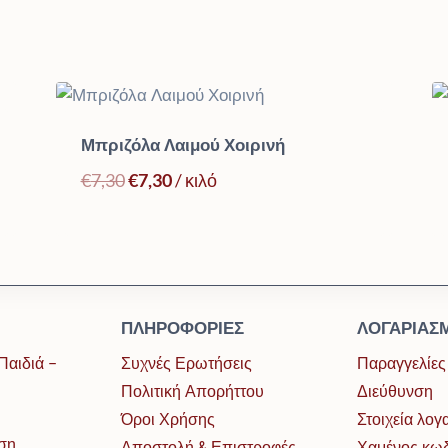
Μπριζόλα Λαιμού Χοιρινή
Original
Η
€
7,30
€
7,30
/ κιλό
price
τρέχουσα
was:
τιμή
€7,30.
είναι:
€7,30.
ΠΛΗΡΟΦΟΡΊΕΣ
ΛΟΓΑΡΙΑΣ
Παιδιά –
Συχνές Ερωτήσεις
Παραγγελίες
Πολιτική Απορήττου
Διεύθυνση
Όροι Χρήσης
Στοιχεία λο
ση
Αποστολή & Επιστροφές
Χαμένος κω