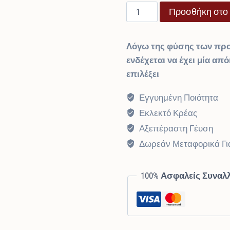
Κόντρα
Προσθήκη στο 
was:
τιμή
Μπριζόλα
€8,40.
είναι:
Χοιρινή
Λόγω της φύσης των προ
quantity
€8,40.
ενδέχεται να έχει μία απ
επιλέξει
Εγγυημένη Ποιότητα
Εκλεκτό Κρέας
Αξεπέραστη Γέυση
Δωρεάν Μεταφορικά Γι
100% Ασφαλείς Συναλ