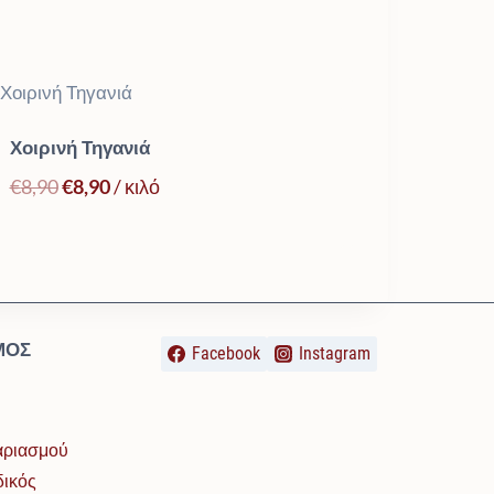
Χοιρινή Τηγανιά
Original
Η
€
8,90
€
8,90
/ κιλό
price
τρέχουσα
was:
τιμή
€8,90.
είναι:
€8,90.
ΜΌΣ
Facebook
Instagram
γαριασμού
δικός