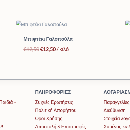
Μπιφτέκι Γαλοπούλα
Original
Η
€
12,50
€
12,50
/ κιλό
price
τρέχουσα
was:
τιμή
€12,50.
είναι:
€12,50.
ΠΛΗΡΟΦΟΡΊΕΣ
ΛΟΓΑΡΙΑΣ
Παιδιά –
Συχνές Ερωτήσεις
Παραγγελίες
Πολιτική Απορήττου
Διεύθυνση
Όροι Χρήσης
Στοιχεία λο
ση
Αποστολή & Επιστροφές
Χαμένος κω