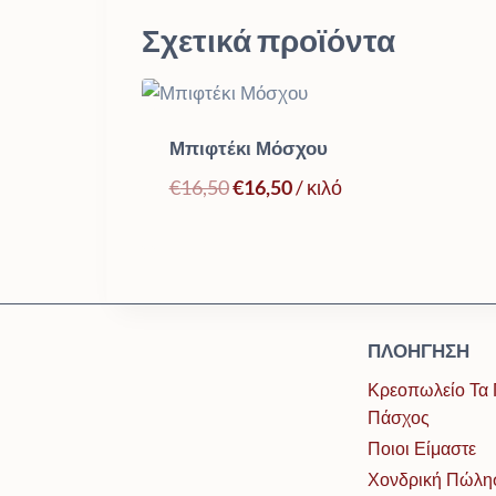
Σχετικά προϊόντα
Μπιφτέκι Μόσχου
Original
Η
€
16,50
€
16,50
/ κιλό
price
τρέχουσα
was:
τιμή
€16,50.
είναι:
€16,50.
ΠΛΟΉΓΗΣΗ
Κρεοπωλείο Τα 
Πάσχος
Ποιοι Είμαστε
Χονδρική Πώλη