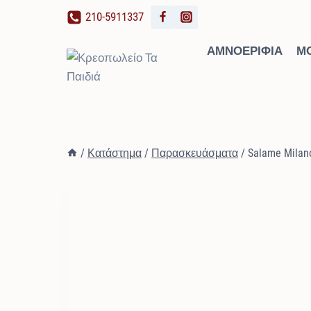
Skip
210-5911337
to
content
ΑΜΝΟΕΡΊΦΙΑ
Μ
/
Κατάστημα
/
Παρασκευάσματα
/
Salame Milan