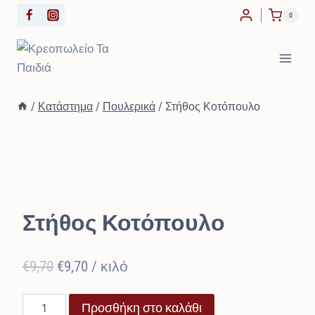
Skip
0
to
content
/
Κατάστημα
/
Πουλερικά
/
Στήθος Κοτόπουλο
ΠΟΥΛΕΡΙΚΆ
Στήθος Κοτόπουλο
Original
Η
€
9,70
€
9,70
/ κιλό
price
τρέχουσα
Στήθος
Προσθήκη στο καλάθι
was:
τιμή