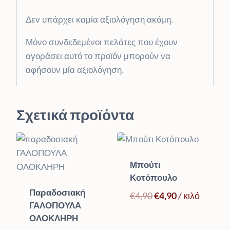
Δεν υπάρχει καμία αξιολόγηση ακόμη.
Μόνο συνδεδεμένοι πελάτες που έχουν
αγοράσει αυτό το προϊόν μπορούν να
αφήσουν μία αξιολόγηση.
Σχετικά προϊόντα
Μπούτι
Κοτόπουλο
Παραδοσιακή
Original
Η
€
4,90
€
4,90
/ κιλό
ΓΑΛΟΠΟΥΛΑ
price
τρέχουσα
ΟΛΟΚΛΗΡΗ
was:
τιμή