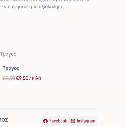
ν να αφήσουν μία αξιολόγηση.
Τράγος
Original
Η
€
9,50
€
9,50
/ κιλό
price
τρέχουσα
was:
τιμή
€9,50.
είναι:
€9,50.
ΜΌΣ
Facebook
Instagram