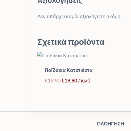
Αξιολογήσεις
Δεν υπάρχει καμία αξιολόγηση ακόμη.
Σχετικά προϊόντα
Παϊδάκια Κατσικίσια
Original
Η
€
19,90
€
19,90
/ κιλό
price
τρέχουσα
was:
τιμή
€19,90.
είναι:
€19,90.
ΠΛΟΉΓΗΣΗ