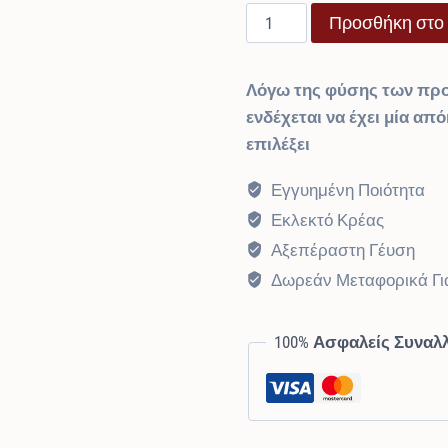
Ζυγούρι
Προσθήκη στο 
was:
τιμή
quantity
€9,50.
είναι:
Λόγω της φύσης των προ
€9,50.
ενδέχεται να έχει μία απ
επιλέξει
Εγγυημένη Ποιότητα
Εκλεκτό Κρέας
Αξεπέραστη Γέυση
Δωρεάν Μεταφορικά Γι
100% Ασφαλείς Συναλ