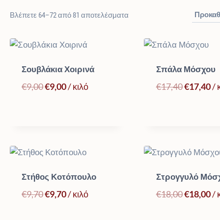
Βλέπετε 64–72 από 81 αποτελέσματα
η
Σουβλάκια Χοιρινά
Σπάλα Μόσχου
Original
Η
Original
Η
€
9,00
€
9,00
/ κιλό
€
17,40
€
17,40
/ 
price
τρέχουσα
price
τρ
was:
τιμή
was:
τι
€9,00.
είναι:
€17,40.
είν
€9,00.
€1
Στήθος Κοτόπουλο
Στρογγυλό Μόσ
Original
Η
Original
Η
€
9,70
€
9,70
/ κιλό
€
18,00
€
18,00
/ 
price
τρέχουσα
price
τρ